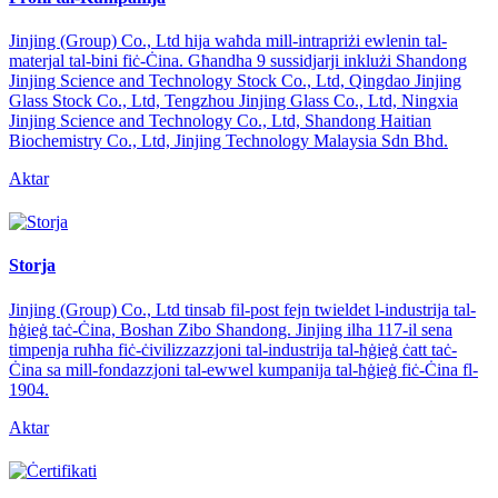
Jinjing (Group) Co., Ltd hija waħda mill-intrapriżi ewlenin tal-
materjal tal-bini fiċ-Ċina. Għandha 9 sussidjarji inklużi Shandong
Jinjing Science and Technology Stock Co., Ltd, Qingdao Jinjing
Glass Stock Co., Ltd, Tengzhou Jinjing Glass Co., Ltd, Ningxia
Jinjing Science and Technology Co., Ltd, Shandong Haitian
Biochemistry Co., Ltd, Jinjing Technology Malaysia Sdn Bhd.
Aktar
Storja
Jinjing (Group) Co., Ltd tinsab fil-post fejn twieldet l-industrija tal-
ħġieġ taċ-Ċina, Boshan Zibo Shandong. Jinjing ilha 117-il sena
timpenja ruħha fiċ-ċivilizzazzjoni tal-industrija tal-ħġieġ ċatt taċ-
Ċina sa mill-fondazzjoni tal-ewwel kumpanija tal-ħġieġ fiċ-Ċina fl-
1904.
Aktar