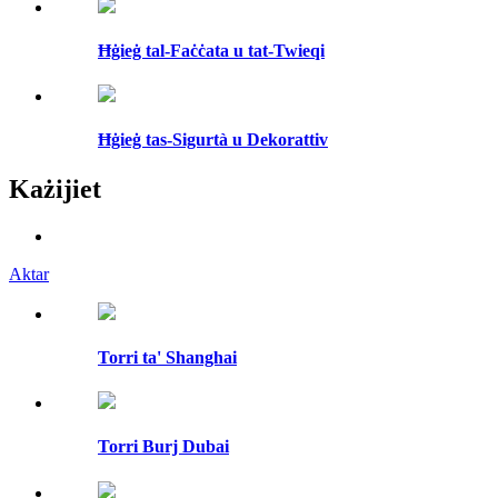
Ħġieġ tal-Faċċata u tat-Twieqi
Ħġieġ tas-Sigurtà u Dekorattiv
Każijiet
Aktar
Torri ta' Shanghai
Torri Burj Dubai