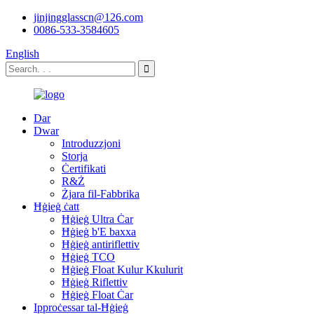
jinjingglasscn@126.com
0086-533-3584605
English
Dar
Dwar
Introduzzjoni
Storja
Ċertifikati
R&Ż
Żjara fil-Fabbrika
Ħġieġ ċatt
Ħġieġ Ultra Ċar
Ħġieġ b'E baxxa
Ħġieġ antiriflettiv
Ħġieġ TCO
Ħġieġ Float Kulur Kkulurit
Ħġieġ Riflettiv
Ħġieġ Float Ċar
Ipproċessar tal-Ħġieġ