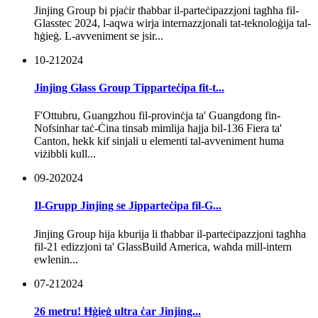
Jinjing Group bi pjaċir tħabbar il-parteċipazzjoni tagħha fil-
Glasstec 2024, l-aqwa wirja internazzjonali tat-teknoloġija tal-
ħġieġ. L-avveniment se jsir...
10-21
2024
Jinjing Glass Group Tipparteċipa fit-t...
F'Ottubru, Guangzhou fil-provinċja ta' Guangdong fin-
Nofsinhar taċ-Ċina tinsab mimlija ħajja bil-136 Fiera ta'
Canton, hekk kif sinjali u elementi tal-avveniment huma
viżibbli kull...
09-20
2024
Il-Grupp Jinjing se Jipparteċipa fil-G...
Jinjing Group hija kburija li tħabbar il-parteċipazzjoni tagħha
fil-21 edizzjoni ta' GlassBuild America, waħda mill-intern
ewlenin...
07-21
2024
26 metru! Ħġieġ ultra ċar Jinjing...