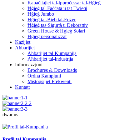
Kapaċitajiet tal-Ipproċessar tal-Ħġieġ
Ħġieġ tal-Faċċata u tat-Twieqi
Ħġieġ Jumbo
Ħġieġ tal-Bieb tal-Friżer
Ħġieġ tas-Sigurtà u Dekorattiv
Green House & Ħġieġ Solari
Ħġieġ personalizzat
Każijiet
Aħbarijiet
Aħbarijiet tal-Kumpanija
Aħbarijiet tal-Industrija
Informazzjoni
Brochures & Downloads
Ordna Kampjuni
Mistoqsijiet Frekwenti
Kuntatt
dwar
us
Profil tal-Kumpanija