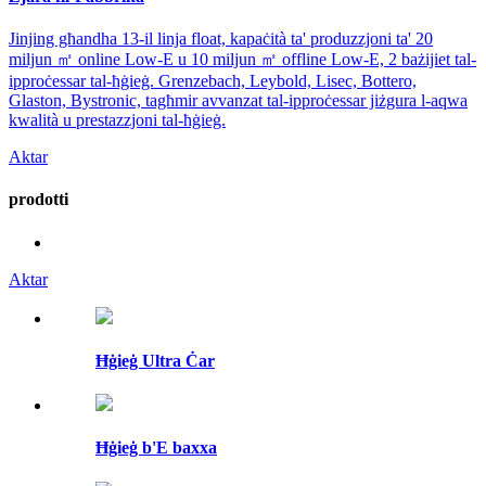
Jinjing għandha 13-il linja float, kapaċità ta' produzzjoni ta' 20
miljun ㎡ online Low-E u 10 miljun ㎡ offline Low-E, 2 bażijiet tal-
ipproċessar tal-ħġieġ. Grenzebach, Leybold, Lisec, Bottero,
Glaston, Bystronic, tagħmir avvanzat tal-ipproċessar jiżgura l-aqwa
kwalità u prestazzjoni tal-ħġieġ.
Aktar
prodotti
Aktar
Ħġieġ Ultra Ċar
Ħġieġ b'E baxxa