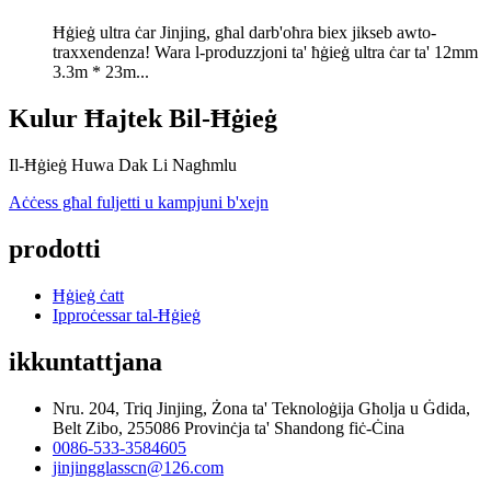
Ħġieġ ultra ċar Jinjing, għal darb'oħra biex jikseb awto-
traxxendenza! Wara l-produzzjoni ta' ħġieġ ultra ċar ta' 12mm
3.3m * 23m...
Kulur Ħajtek Bil-Ħġieġ
Il-Ħġieġ Huwa Dak Li Nagħmlu
Aċċess għal fuljetti u kampjuni b'xejn
prodotti
Ħġieġ ċatt
Ipproċessar tal-Ħġieġ
ikkuntattjana
Nru. 204, Triq Jinjing, Żona ta' Teknoloġija Għolja u Ġdida,
Belt Zibo, 255086 Provinċja ta' Shandong fiċ-Ċina
0086-533-3584605
jinjingglasscn@126.com