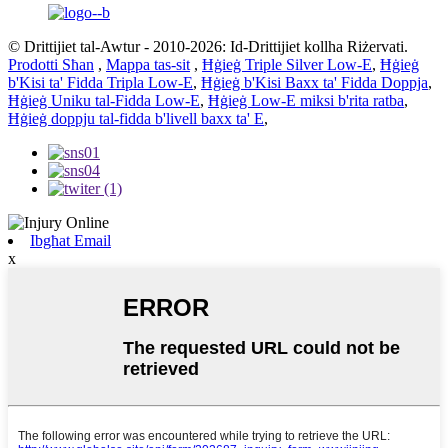
© Drittijiet tal-Awtur - 2010-2026: Id-Drittijiet kollha Riżervati.
Prodotti Sħan
,
Mappa tas-sit
,
Ħġieġ Triple Silver Low-E
,
Ħġieġ
b'Kisi ta' Fidda Tripla Low-E
,
Ħġieġ b'Kisi Baxx ta' Fidda Doppja
,
Ħġieġ Uniku tal-Fidda Low-E
,
Ħġieġ Low-E miksi b'rita ratba
,
Ħġieġ doppju tal-fidda b'livell baxx ta' E
,
Ibgħat Email
x