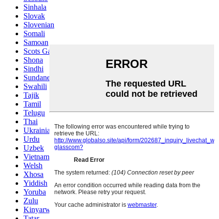
Sinhala
Slovak
Slovenian
Somali
Samoan
Scots Gaelic
Shona
Sindhi
Sundanese
Swahili
Tajik
Tamil
Telugu
Thai
Ukrainian
Urdu
Uzbek
Vietnamese
Welsh
Xhosa
Yiddish
Yoruba
Zulu
Kinyarwanda
Tatar