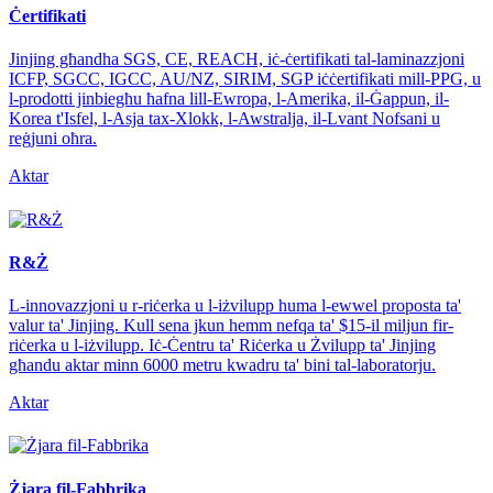
Ċertifikati
Jinjing għandha SGS, CE, REACH, iċ-ċertifikati tal-laminazzjoni
ICFP, SGCC, IGCC, AU/NZ, SIRIM, SGP iċċertifikati mill-PPG, u
l-prodotti jinbiegħu ħafna lill-Ewropa, l-Amerika, il-Ġappun, il-
Korea t'Isfel, l-Asja tax-Xlokk, l-Awstralja, il-Lvant Nofsani u
reġjuni oħra.
Aktar
R&Ż
L-innovazzjoni u r-riċerka u l-iżvilupp huma l-ewwel proposta ta'
valur ta' Jinjing. Kull sena jkun hemm nefqa ta' $15-il miljun fir-
riċerka u l-iżvilupp. Iċ-Ċentru ta' Riċerka u Żvilupp ta' Jinjing
għandu aktar minn 6000 metru kwadru ta' bini tal-laboratorju.
Aktar
Żjara fil-Fabbrika